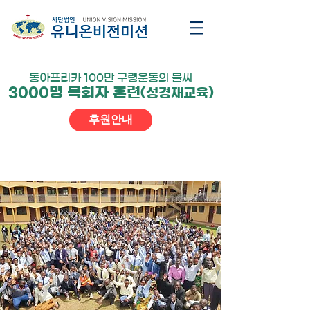
동아프리카 100만 구령운동의 불씨
3000명 목회자 훈련
(성경재교육)
후원안내
양식이 없어 주림이 아니며 물이 없어 갈함이 아니요
여호와의 말씀을 듣지 못한 기갈
이라
아모스8:11
​2020.1 우간다 캄팔라 수도에서 목회자 수
련회(나카와 기장비전교회)