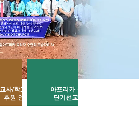
교사/
학교/식량
아프리카 우간다
후원 안내
단기선교
안내
⌵
⌵