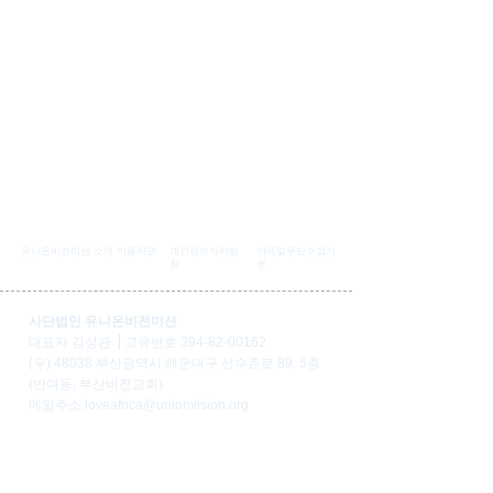
유니온비전미션 소개
이용약관
개인정보처리방
이메일무단수집거
침
부
사단법인 유니온비전미션
대표자 김성관 ⎟ 고유번호
394-82-00162
(우) 48038 부산광역시 해운대구 선수촌로 89, 5층
(반여동, 부산비전교회)
​메일주소
loveafrica@unionvision.org
​대표전화
1899-0902
(화~토 AM10:00 - PM6:00)
[일반후원 전용계좌]
우리은행
1005-303-515797