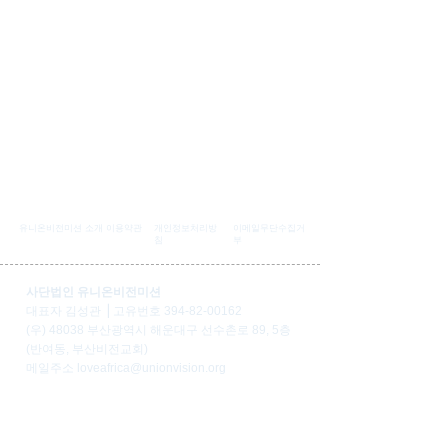
유니온비전미션 소개
이용약관
개인정보처리방
이메일무단수집거
침
부
사단법인 유니온비전미션
대표자 김성관 ⎟ 고유번호
394-82-00162
(우) 48038 부산광역시 해운대구 선수촌로 89, 5층
(반여동, 부산비전교회)
​메일주소
loveafrica@unionvision.org
​대표전화
1899-0902
(화~토 AM10:00 - PM6:00)
[일반후원 전용계좌]
우리은행
1005-303-515797