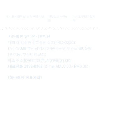
유니온비전미션 소개
이용약관
개인정보처리방
이메일무단수집거
침
부
사단법인 유니온비전미션
대표자 김성관 ⎟ 고유번호
394-82-00162
(우) 48038 부산광역시 해운대구 선수촌로 89, 5층
(반여동, 부산비전교회)
​메일주소
loveafrica@unionvision.org
​대표전화
1899-0902
(화~토 AM10:00 - PM6:00)
[일반후원 전용계좌]
우리은행
1005-303-515797
[예배당 및 학교 건축후원 전용계좌]
우리은행
1005-803-538043
(예금주:사단법인 유니온비전미션)
기
부금 영수증 등 후원내역 관리를 위해서 계좌입
금 후 연락부탁드립니다.
위반사항 신고시 - 국세청 홈택스
https://www.hometax.go.kr/
COPYRIGHTⒸ 2019 UNION VISION MISSION ALL
RIGHTS RESERVED